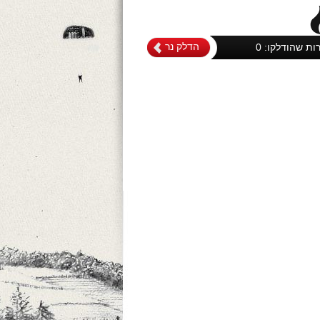
הדלק נר
רות שהודלקו:
0