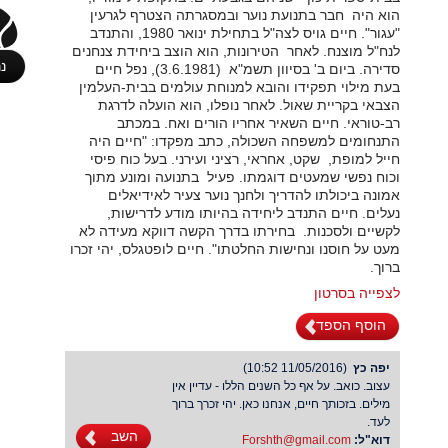
הוא היה ‏ חבר בתנועת נוער ובמסגרתה הצטרף לגרעין
"עגור".‏ חיים גויס לצה"ל בתחילת ינואר 1980, והתנדב
לנח"ל מוצנח. לאחר ‏ הטירונות, הוא הוצב ביחידת צנחנים
נ
סדירה. ביום ב' בסיוון תשמ"א ‏ ‏(3.6.1981), נפל חיים
בעת מילוי תפקידו והובא למנוחת עולמים בבית-העלמין ‏
הצבאי בקריית שאול. לאחר נופלו, הוא הועלה לדרגת
רב-טוראי.‏ חיים השאיר אחריו הורים ואח.‏ במכתב
התנחומים למשפחה השכולה, כתב מפקדו: "חיים היה
חייל למופת, ‏ שקט, אחראי, רציני ועירני. בעל כוח פיסי
וכוח נפשי שמעטים דוגמתו. פעיל ‏ בתנועה ומונע מתוך
אמונה ביכולתו להדריך ולחנך נוער צעיר לאידיאלים ‏
נעלים. חיים התנדב ליחידה בהיותו מודע לדרישות,
לקשיים ולסכנות. ‏ בחירתו בדרך הקשה דווקא מעידה לא
מעט על חוסנו ונחישות החלטתו".‏ חיים לופטגלס, יהי זכרו
ברוך.‏
לצפייה בסרטון
הוסף הספד
יפה כץ
(11/05/2016 10:52)
עצוב. כואב. על אף כל השנים הללו - עדיין אין
מילים. בזכותך חיים, אנחנו כאן. יהי זכרך ברוך
לעד.
השב
דוא"ל:
Forshth@gmail.com