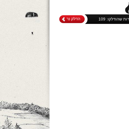
הדלק נר
רות שהודלקו:
109