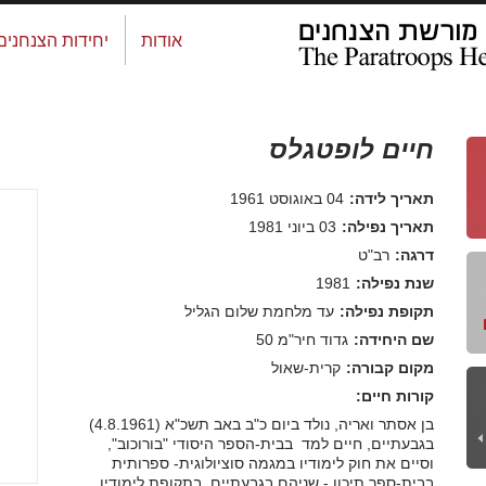
אודות
יחידות הצנחנים
חיים לופטגלס
תאריך לידה:
04 באוגוסט 1961
תאריך נפילה:
03 ביוני 1981
דרגה:
רב"ט
שנת נפילה:
1981
תקופת נפילה:
עד מלחמת שלום הגליל
שם היחידה:
גדוד חיר"מ 50
מקום קבורה:
קרית-שאול
קורות חיים:
בן אסתר ואריה, נולד ביום כ"ב באב תשכ"א (4.8.1961)
בגבעתיים, חיים למד ‏ בבית-הספר היסודי "בורוכוב",
וסיים את חוק לימודיו במגמה סוציולוגית-‏ ספרותית
בבית-ספר תיכון - שניהם בגבעתיים. בתקופת לימודיו,